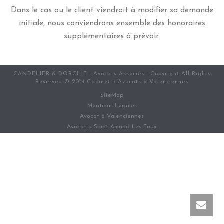
Dans le cas ou le client viendrait à modifier sa demande
initiale, nous conviendrons ensemble des honoraires
supplémentaires à prévoir.
CANDELIER & DORCHIE - Avocats Associés - Copyright All Rights
Reserved © 2014 Cabinet d'Avocats à Valenciennes
SiteMap
Mentions Légales
Avocat à Valenciennes
Avocat à Saint Amand Les Eaux