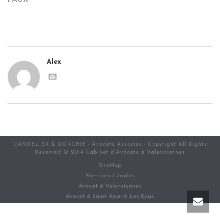
FAUX
Alex
CANDELIER & DORCHIE - Avocats Associés - Copyright All Rights
Reserved © 2014 Cabinet d'Avocats à Valenciennes
SiteMap
Mentions Légales
Avocat à Valenciennes
Avocat à Saint Amand Les Eaux