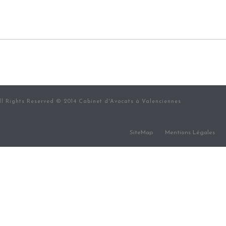
l Rights Reserved © 2014 Cabinet d'Avocats à Valenciennes
SiteMap
Mentions Légales